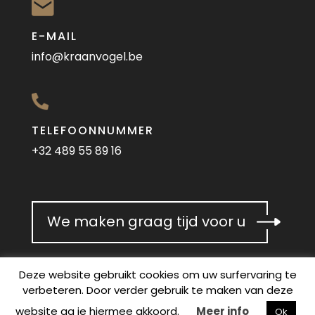
Binne
E-MAIL
besch
info@kraanvogel.be
Con
TELEFOONNUMMER
+32 489 55 89 16
We maken graag tijd voor u
Deze website gebruikt cookies om uw surfervaring te
verbeteren. Door verder gebruik te maken van deze
Privacy & cookies
website ga je hiermee akkoord.
Meer info
Ok